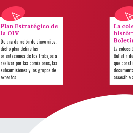
Plan Estratégico de
La col
la OIV
histór
Boletí
De una duración de cinco años,
dicho plan define las
La colecci
orientaciones de los trabajos a
Bulletin d
realizar por las comisiones, las
que consti
subcomisiones y los grupos de
documental
expertos.
accesible 