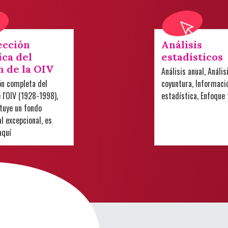
ección
Análisis
ica del
estadísticos
n de la OIV
Análisis anual, Anális
ón completa del
coyuntura, Informaci
e l'OIV (1928-1998),
estadística, Enfoque
tuye un fondo
 excepcional, es
aquí