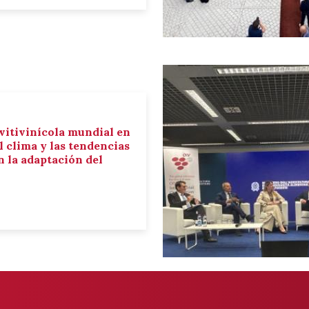
 vitivinícola mundial en
el clima y las tendencias
 la adaptación del