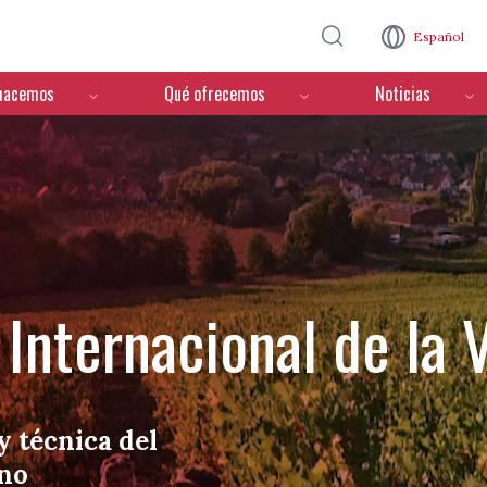
Pasar al contenido principal
Español
hacemos
Qué ofrecemos
Noticias
Internacional de la V
y técnica del
ino