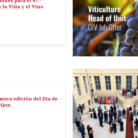
iones para el 47.º
la Viña y el Vino
imera edición del Día de
Dijon