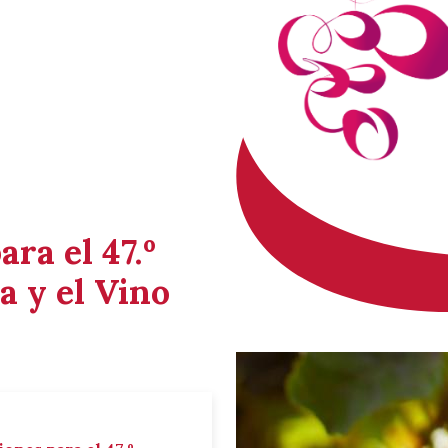
ara el 47.º
a y el Vino