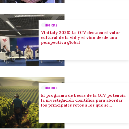
NOTICIAS
Vinitaly 2026: La OIV destaca el valor
cultural de la vid y el vino desde una
perspectiva global
NOTICIAS
El programa de becas de la OIV potencia
la investigación científica para abordar
los principales retos a los que se
enfrenta el sector