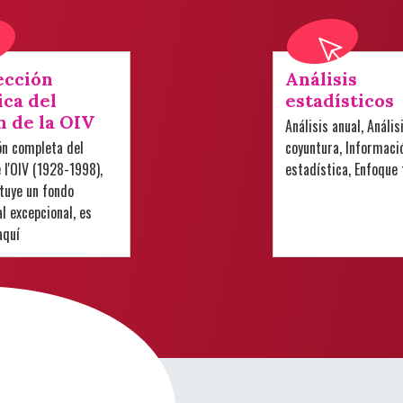
ección
Análisis
ica del
estadísticos
n de la OIV
Análisis anual, Anális
ón completa del
coyuntura, Informaci
e l'OIV (1928-1998),
estadística, Enfoque
tuye un fondo
 excepcional, es
aquí