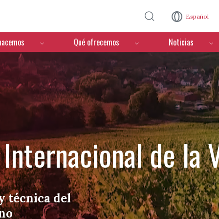
Pasar al contenido principal
Español
hacemos
Qué ofrecemos
Noticias
Internacional de la V
y técnica del
ino