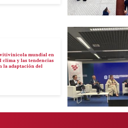
 vitivinícola mundial en
el clima y las tendencias
 la adaptación del