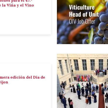
iones para el 47.º
la Viña y el Vino
imera edición del Día de
Dijon