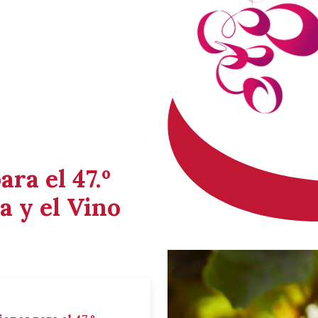
ara el 47.º
a y el Vino