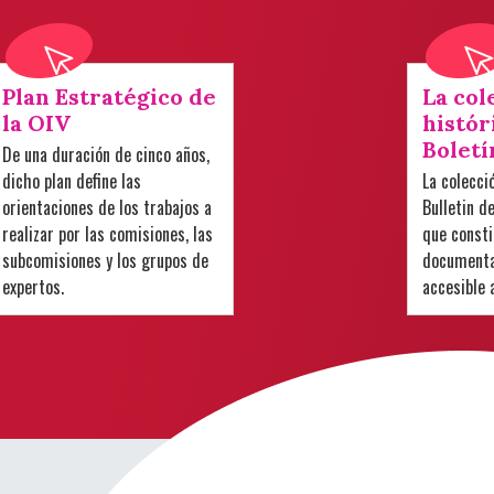
Plan Estratégico de
La col
la OIV
histór
Boletí
De una duración de cinco años,
dicho plan define las
La colecci
orientaciones de los trabajos a
Bulletin d
realizar por las comisiones, las
que consti
subcomisiones y los grupos de
documental
expertos.
accesible 