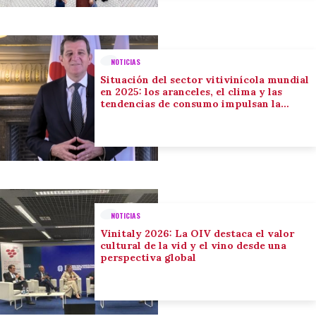
NOTICIAS
Situación del sector vitivinícola mundial
en 2025: los aranceles, el clima y las
tendencias de consumo impulsan la
adaptación del sector
NOTICIAS
Vinitaly 2026: La OIV destaca el valor
cultural de la vid y el vino desde una
perspectiva global