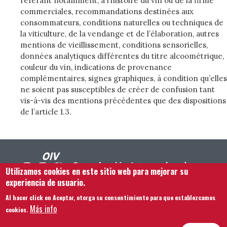
référant notamment, à l’histoire du vin ou de la firme
commerciales, recommandations destinées aux
consommateurs, conditions naturelles ou techniques de
la viticulture, de la vendange et de l’élaboration, autres
mentions de vieillissement, conditions sensorielles,
données analytiques différentes du titre alcoométrique,
couleur du vin, indications de provenance
complémentaires, signes graphiques, à condition qu’elles
ne soient pas susceptibles de créer de confusion tant
vis-à-vis des mentions précédentes que des dispositions
de l’article 1.3.
Utilizamos cookies en este sitio web para mejorar su
experiencia de usuario.
Al hacer click en Aceptar, otorga su consentimiento para que establezcamos
Footer menu
Contacto
Aviso legal
Términos y condiciones
Más info
cookies.
Mapa del sitio