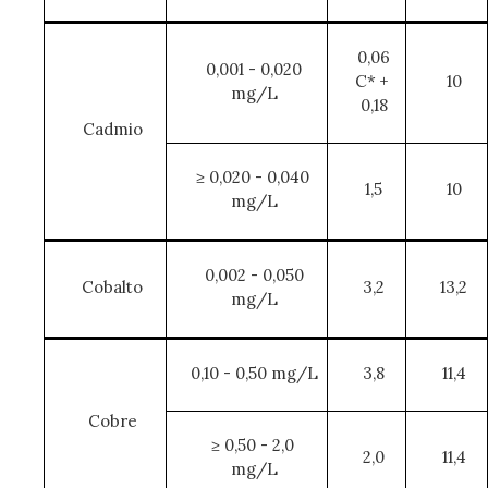
0,06
0,001 - 0,020
C* +
10
mg/L
0,18
Cadmio
≥ 0,020 - 0,040
1,5
10
mg/L
0,002 - 0,050
Cobalto
3,2
13,2
mg/L
0,10 - 0,50 mg/L
3,8
11,4
Cobre
≥ 0,50 - 2,0
2,0
11,4
mg/L