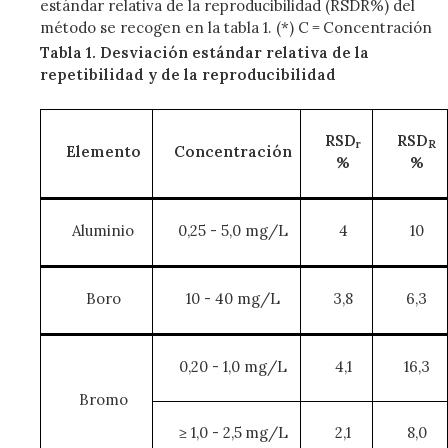
estándar relativa de la reproducibilidad (RSDR%) del
método se recogen en la tabla 1. (*) C = Concentración
Tabla 1. Desviación estándar relativa de la
repetibilidad y de la reproducibilidad
RSD
RSD
r
R
Elemento
Concentración
%
%
Aluminio
0,25 - 5,0 mg/L
4
10
Boro
10 - 40 mg/L
3,8
6,3
0,20 - 1,0 mg/L
4,1
16,3
Bromo
≥ 1,0 - 2,5 mg/L
2,1
8,0