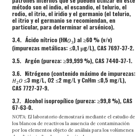
patrones internos que se pueden utilizar en este
método son el indio, el escandio, el telurio, el
rodio, el itrio, el iridio y el germanio (el telurio,
el itrio y el germanio se recomiendan, en
particular, para determinar el arsénico).
3.4.
Ácido nítrico (HN
) al ≥60 % (v/v)
(impurezas metálicas: ≤0,1 μg/L), CAS 7697-37-2.
3.5.
Argón (pureza: ≥99,999 %), CAS 7440-37-1.
3.6.
Nitrógeno (contenido máximo de impurezas:
≤3 mg/L, O2 ≤2 mg/L y CnHm ≤0,5 mg/L),
CAS 7727-37-9.
3.7.
Alcohol isopropílico (pureza: ≥99,8 %), CAS
67-63-0.
NOTA: El laboratorio demostrará mediante el estudio de
los blancos de reactivos la ausencia de contaminación
por los elementos objeto de análisis para los volúmenes