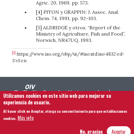
Agric. 20, 1969, pp. 573.
[4] PITON y GRAPPIN: J. Assoc. Anal.
Chem. 74, 1991, pp. 92-103.
[5] ALDRIDGE y otros: “Report of the
Ministry of Agriculture, Fish and Food”,
Norwich, NR47UQ, 1993.
[1]
https://www.iso.org/obp/ui/#iso:std:iso:4832:ed-
3:v1:en
Utilizamos cookies en este sitio web para mejorar su
experiencia de usuario.
Al hacer click en Aceptar, otorga su consentimiento para que establezcamos
Footer menu
Contacto
Aviso legal
Términos y condiciones
Más info
cookies.
Mapa del sitio
No, gracias
Aceptar