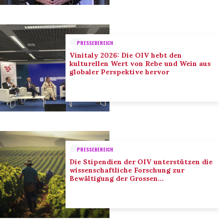
PRESSEBEREICH
Vinitaly 2026: Die OIV hebt den
kulturellen Wert von Rebe und Wein aus
globaler Perspektive hervor
PRESSEBEREICH
Die Stipendien der OIV unterstützen die
wissenschaftliche Forschung zur
Bewältigung der Grossen
Herausforderungen des Sektors