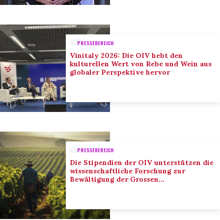
PRESSEBEREICH
Vinitaly 2026: Die OIV hebt den
kulturellen Wert von Rebe und Wein aus
globaler Perspektive hervor
PRESSEBEREICH
Die Stipendien der OIV unterstützen die
wissenschaftliche Forschung zur
Bewältigung der Grossen
Herausforderungen des Sektors