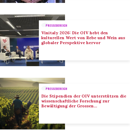
PRESSEBEREICH
Vinitaly 2026: Die OIV hebt den
kulturellen Wert von Rebe und Wein aus
globaler Perspektive hervor
PRESSEBEREICH
Die Stipendien der OIV unterstützen die
wissenschaftliche Forschung zur
Bewältigung der Grossen
Herausforderungen des Sektors