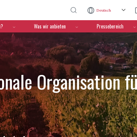
Direkt zum Inhalt
Deutsch
n?
Was wir anbieten
Pressebereich
ionale Organisation f