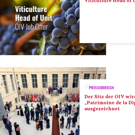
Viticulture Head of U
PRESSEBEREICH
Der Sitz der OIV wir
„Patrimoine de la D
ausgezeichnet