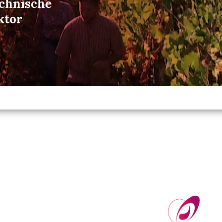
echnische
ktor