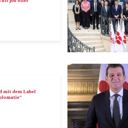
nit job offer
d mit dem Label
iplomatie“