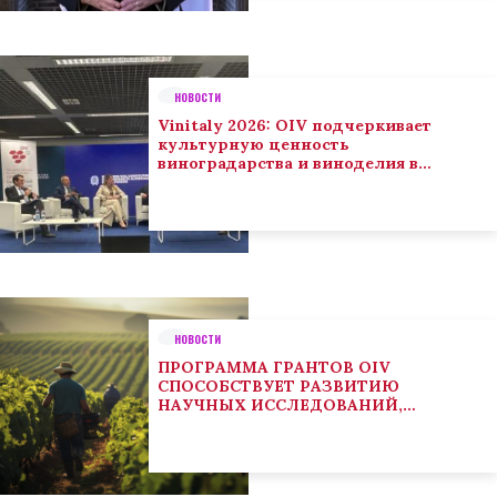
НОВОСТИ
Vinitaly 2026: OIV подчеркивает
культурную ценность
виноградарства и виноделия в
глобальном контексте
НОВОСТИ
ПРОГРАММА ГРАНТОВ OIV
СПОСОБСТВУЕТ РАЗВИТИЮ
НАУЧНЫХ ИССЛЕДОВАНИЙ,
НАПРАВЛЕННЫХ НА РЕШЕНИЕ
ОСНОВНЫХ ПРОБЛЕМ, СОСТОЯЩИХ
ПЕРЕД СЕКТОРОМ