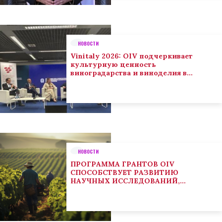
НОВОСТИ
Vinitaly 2026: OIV подчеркивает
культурную ценность
виноградарства и виноделия в
глобальном контексте
НОВОСТИ
ПРОГРАММА ГРАНТОВ OIV
СПОСОБСТВУЕТ РАЗВИТИЮ
НАУЧНЫХ ИССЛЕДОВАНИЙ,
НАПРАВЛЕННЫХ НА РЕШЕНИЕ
ОСНОВНЫХ ПРОБЛЕМ, СОСТОЯЩИХ
ПЕРЕД СЕКТОРОМ