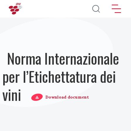
Salta al contenuto principale
Norma Internazionale
per l’Etichettatura dei
vini
Download document