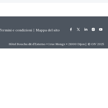
Termini e condizioni
Mappa del sito
Hôtel Bouchu dit d’Esterno • 1 rue Monge • 21000 Dijon | © OIV 2025