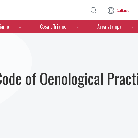
Salta al contenuto principale
Italiano
ciamo
Cosa offriamo
Area stampa
Code of Oenological Pract