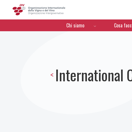
OIV
Menú de navegación
Chi siamo
Cosa fac
International 
<