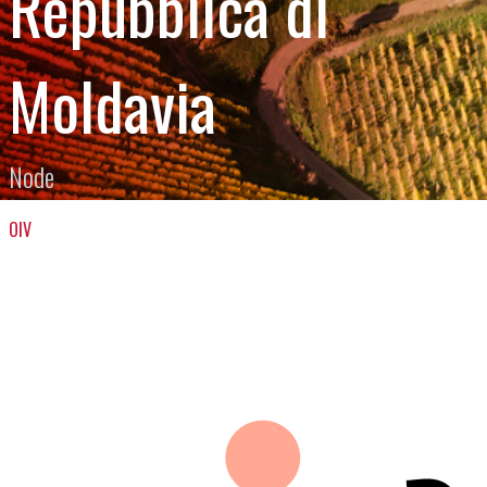
Repubblica di
Moldavia
Node
OIV