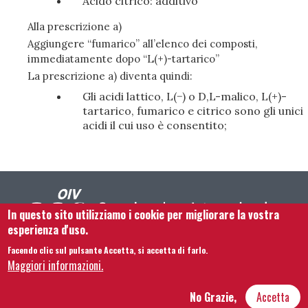
Acido citrico: additivo
Alla prescrizione a)
Aggiungere “fumarico” all’elenco dei composti,
immediatamente dopo “L(+)-tartarico”
La prescrizione a) diventa quindi:
Gli acidi lattico, L(−) o D,L-malico, L(+)-
tartarico, fumarico e citrico sono gli unici
acidi il cui uso è consentito;
In questo sito utilizziamo i cookie per migliorare la vostra
esperienza d'uso.
Facendo clic sul pulsante Accetta, si accetta di farlo.
Footer menu
Contattaci
Note legali
Termini e condizioni
Maggiori informazioni.
Mappa del sito
No Grazie,
Accetta
Hôtel Bouchu dit d’Esterno • 1 rue Monge • 21000 Dijon | © OIV 2025