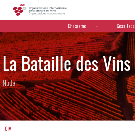
OIV
Menú de navegación
Chi siamo
Cosa fac
La Bataille des Vins 
Node
OIV