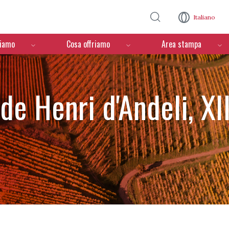
Salta al contenuto principale
Italiano
ciamo
Cosa offriamo
Area stampa
de Henri d'Andeli, XI