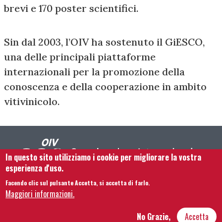
brevi e 170 poster scientifici.
Sin dal 2003, l’OIV ha sostenuto il GiESCO,
una delle principali piattaforme
internazionali per la promozione della
conoscenza e della cooperazione in ambito
vitivinicolo.
In questo sito utilizziamo i cookie per migliorare la vostra
esperienza d'uso.
Facendo clic sul pulsante Accetta, si accetta di farlo.
Footer menu
Contattaci
Note legali
Termini e condizioni
Maggiori informazioni.
Mappa del sito
No Grazie,
Accetta