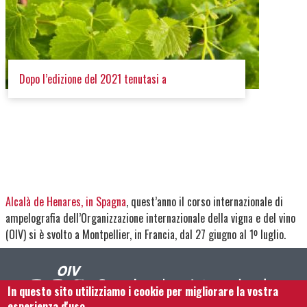
05 Lug 2022
Dopo l’edizione del 2021 tenutasi a
Alcalà de Henares, in Spagna
, quest’anno il corso internazionale di
ampelografia dell’Organizzazione internazionale della vigna e del vino
(OIV) si è svolto a Montpellier, in Francia, dal 27 giugno al 1º luglio.
In questo sito utilizziamo i cookie per migliorare la vostra
esperienza d'uso.