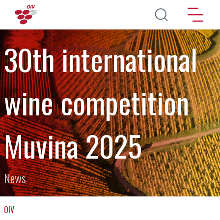
Salta al contenuto principale
30th international
wine competition
Muvina 2025
News
OIV