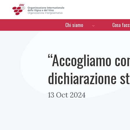
OIV
Menú de navegación
Chi siamo
Cosa fac
“Accogliamo co
dichiarazione st
13 Oct 2024