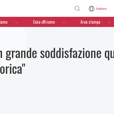
Salta al contenuto principale
Italiano
ciamo
Cosa offriamo
Area stampa
n grande soddisfazione q
orica"