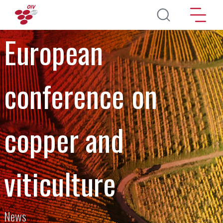
Aller au contenu principal
European
conference on
copper and
viticulture
News