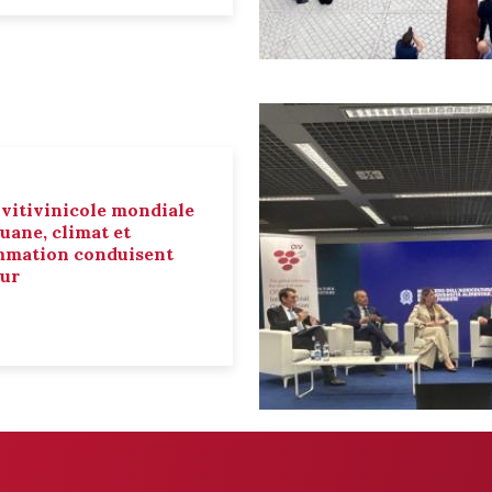
 vitivinicole mondiale
ouane, climat et
mmation conduisent
eur