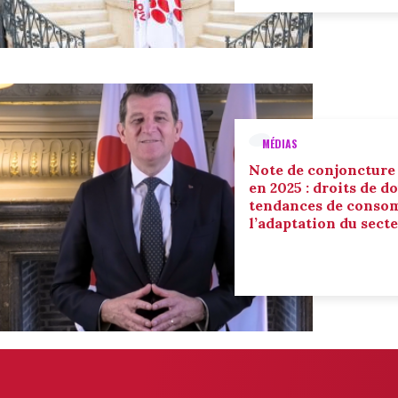
MÉDIAS
Note de conjoncture
en 2025 : droits de d
tendances de conso
l’adaptation du sect