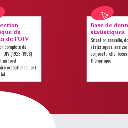
lection
Base de donn
ique du
statistiques
in de l’OIV
Situation annuelle, d
ion complète du
statistiques, analyse
e l’OIV (1928-1998)
conjoncturelle, focus
t un fond
thématique
re exceptionnel, est
 ici