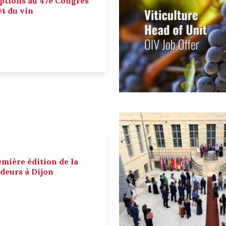
ptions au 47e Congrès
et du vin
emière édition de la
deurs à Dijon