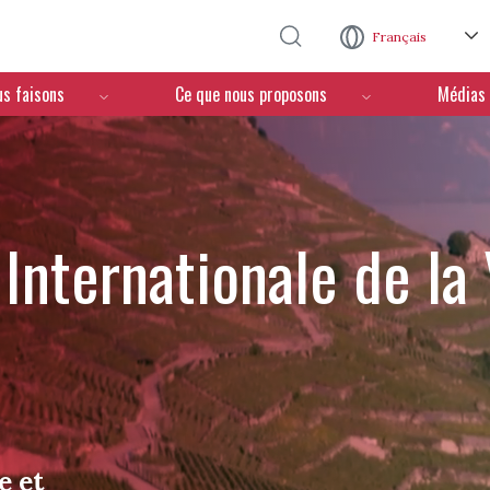
Aller au contenu principal
Français
us faisons
Ce que nous proposons
Médias
Internationale de la
e et