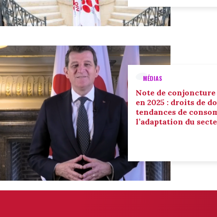
MÉDIAS
Note de conjoncture
en 2025 : droits de d
tendances de conso
l’adaptation du sect