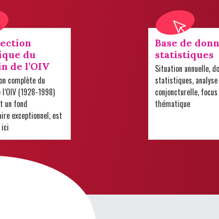
lection
Base de donn
ique du
statistiques
in de l’OIV
Situation annuelle, d
ion complète du
statistiques, analyse
e l’OIV (1928-1998)
conjoncturelle, focus
t un fond
thématique
re exceptionnel, est
 ici