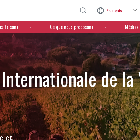
Aller au contenu principal
Français
us faisons
Ce que nous proposons
Médias
Internationale de la
e et