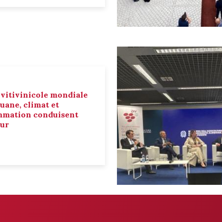
 vitivinicole mondiale
ouane, climat et
mmation conduisent
eur