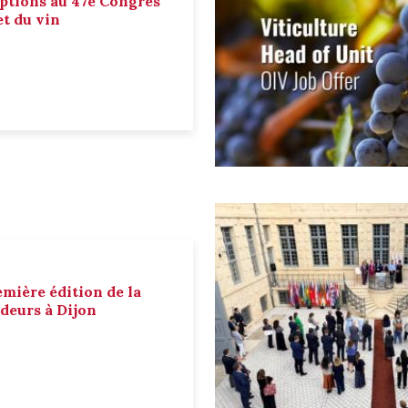
ptions au 47e Congrès
et du vin
emière édition de la
deurs à Dijon