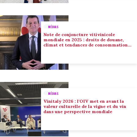
MÉDIAS
Note de conjoncture vitivinicole
mondiale en 2025 : droits de douane,
climat et tendances de consommation
conduisent l’adaptation du secteur
MÉDIAS
Vinitaly 2026 : l'OIV met en avant la
valeur culturelle de la vigne et du vin
dans une perspective mondiale