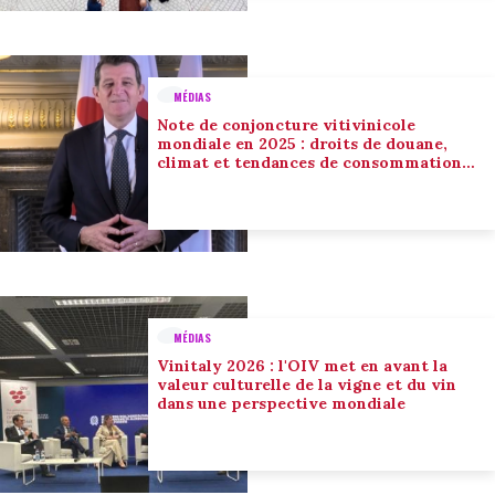
MÉDIAS
Note de conjoncture vitivinicole
mondiale en 2025 : droits de douane,
climat et tendances de consommation
conduisent l’adaptation du secteur
MÉDIAS
Vinitaly 2026 : l'OIV met en avant la
valeur culturelle de la vigne et du vin
dans une perspective mondiale