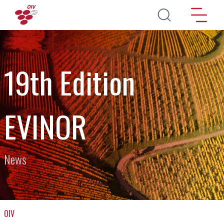
Aller au contenu principal
19th Edition
EVINOR
News
OIV