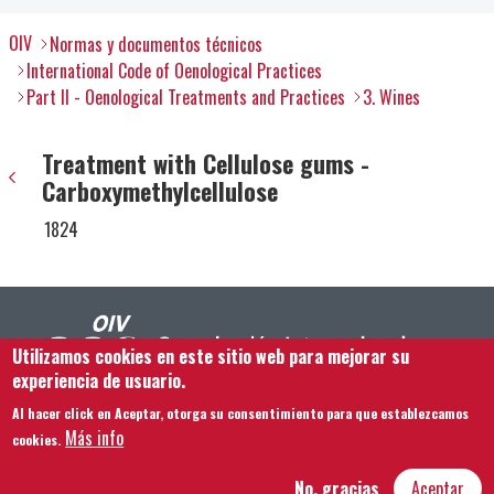
OIV
Normas y documentos técnicos
International Code of Oenological Practices
Part II - Oenological Treatments and Practices
3. Wines
Treatment with Cellulose gums -
Carboxymethylcellulose
1824
Utilizamos cookies en este sitio web para mejorar su
experiencia de usuario.
Al hacer click en Aceptar, otorga su consentimiento para que establezcamos
Footer menu
Contacto
Aviso legal
Términos y condiciones
Más info
cookies.
Mapa del sitio
No, gracias
Aceptar