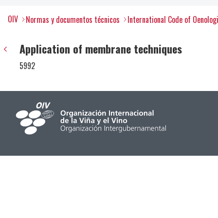
OIV
Normas y documentos técnicos
International Code of Oenolog
Application of membrane techniques
5992