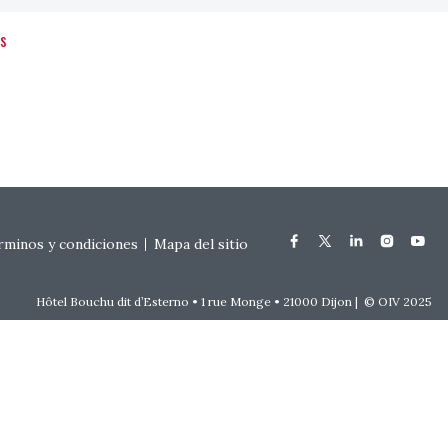
es
rminos y condiciones
Mapa del sitio
Hôtel Bouchu dit d’Esterno • 1 rue Monge • 21000 Dijon | © OIV 2025