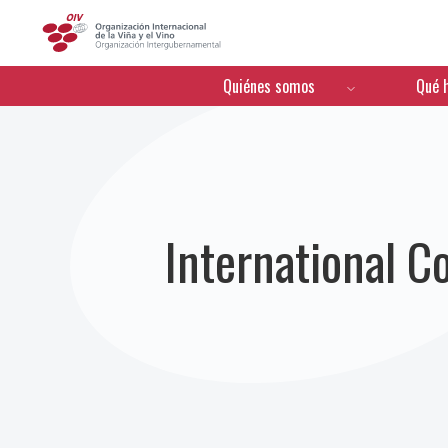
OIV
Menú de navegación
Quiénes somos
Qué 
International C