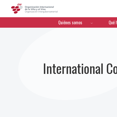
OIV
Menú de navegación
Quiénes somos
Qué 
International C