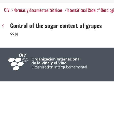
OIV
Normas y documentos técnicos
International Code of Oenolog
Control of the sugar content of grapes
2214