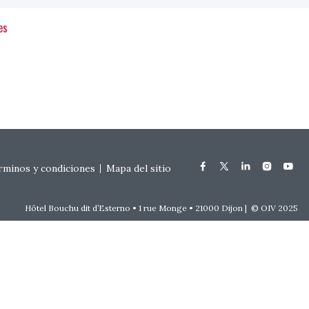
es
rminos y condiciones
Mapa del sitio
Hôtel Bouchu dit d’Esterno • 1 rue Monge • 21000 Dijon | © OIV 2025