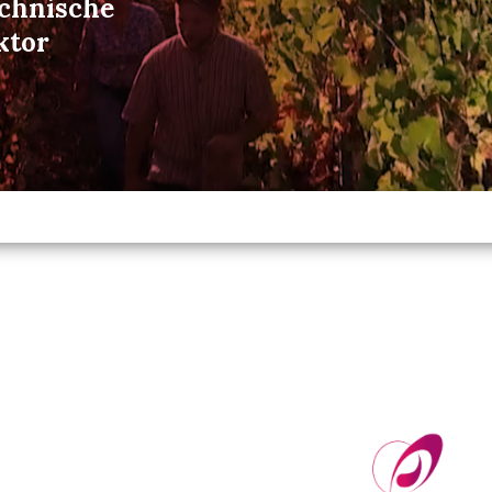
echnische
ktor