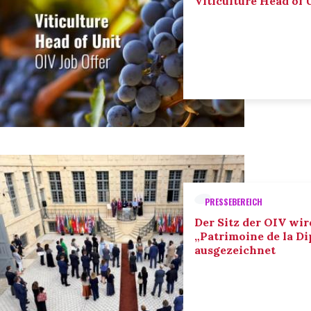
Viticulture Head of U
PRESSEBEREICH
Der Sitz der OIV wir
„Patrimoine de la D
ausgezeichnet