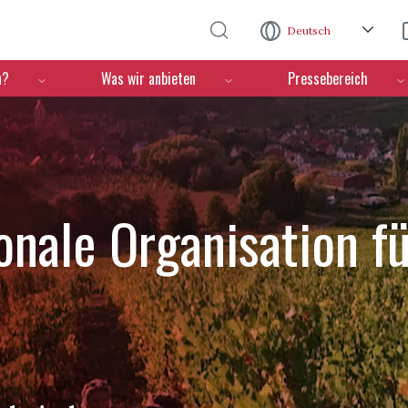
Direkt zum Inhalt
Deutsch
n?
Was wir anbieten
Pressebereich
ionale Organisation f