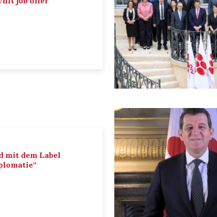
nit job offer
d mit dem Label
iplomatie“