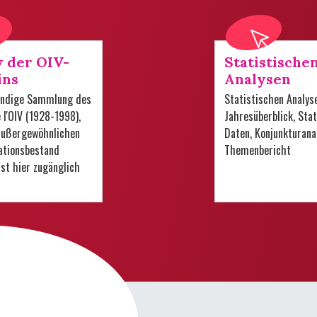
v der OIV-
Statistische
ins
Analysen
tändige Sammlung des
Statistischen Analys
e l'OIV (1928-1998),
Jahresüberblick, Stat
 außergewöhnlichen
Daten, Konjunkturana
tionsbestand
Themenbericht
 ist hier zugänglich