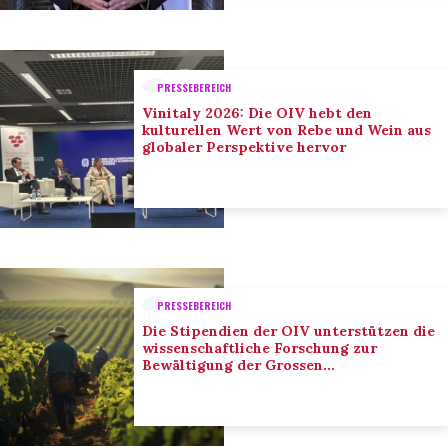
PRESSEBEREICH
Vinitaly 2026: Die OIV hebt den
kulturellen Wert von Rebe und Wein aus
globaler Perspektive hervor
PRESSEBEREICH
Die Stipendien der OIV unterstützen die
wissenschaftliche Forschung zur
Bewältigung der Grossen
Herausforderungen des Sektors