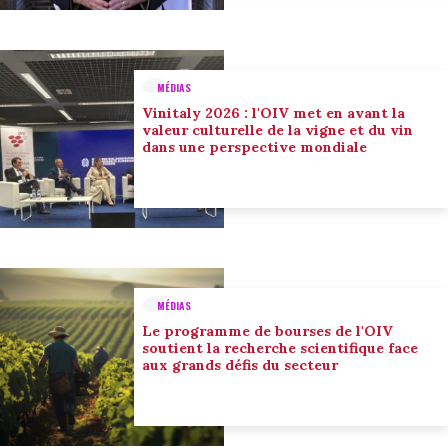
MÉDIAS
Vinitaly 2026 : l'OIV met en avant la
valeur culturelle de la vigne et du vin
dans une perspective mondiale
MÉDIAS
Le programme de bourses de l'OIV
soutient la recherche scientifique face
aux grands défis du secteur