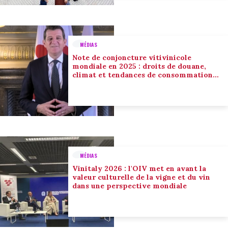
MÉDIAS
Note de conjoncture vitivinicole
mondiale en 2025 : droits de douane,
climat et tendances de consommation
conduisent l’adaptation du secteur
MÉDIAS
Vinitaly 2026 : l'OIV met en avant la
valeur culturelle de la vigne et du vin
dans une perspective mondiale