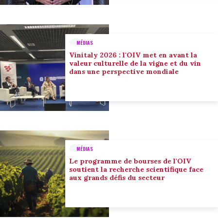
MÉDIAS
Vinitaly 2026 : l'OIV met en avant la
valeur culturelle de la vigne et du vin
dans une perspective mondiale
MÉDIAS
Le programme de bourses de l'OIV
soutient la recherche scientifique face
aux grands défis du secteur