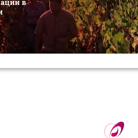
мации в
и