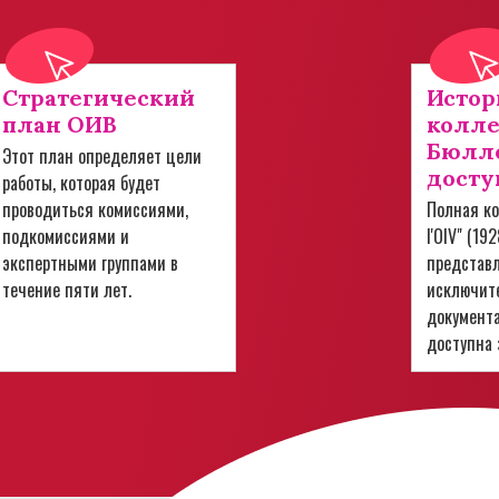
Стратегический
Истор
план ОИВ
колл
Бюлле
Этот план определяет цели
досту
работы, которая будет
проводиться комиссиями,
Полная ко
подкомиссиями и
l'OIV" (19
экспертными группами в
представ
течение пяти лет.
исключит
документ
доступна 