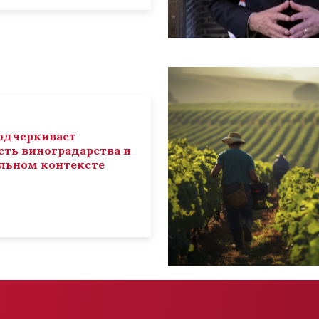
 подчеркивает
ть виноградарства и
льном контексте