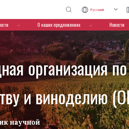
Перейти к основному содержанию
Русский
ости
О наших предложениях
Новости
ная организация по
тву и виноделию (O
ик научной