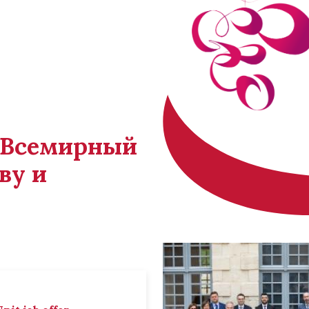
й Всемирный
ву и