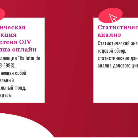
ическая
Статистиче
екция
анализ
теня OIV
Статистический ана
пна онлайн
годовой обзор,
ллекция "Bulletin de
статистические дан
28-1998),
анализ делового ци
ляющая собой
ельный
альный фонд,
здесь