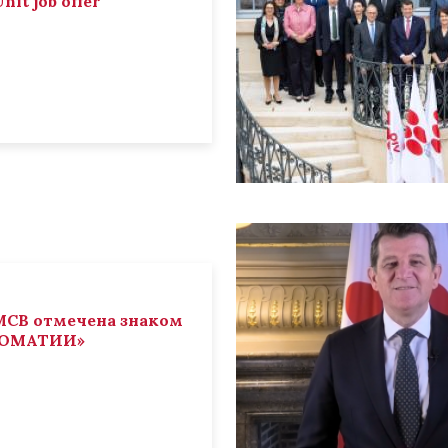
nit job offer
СВ отмечена знаком
ЛОМАТИИ»