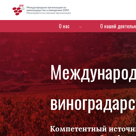
OIV
Menú de navegación
О нас
О нашей деятельн
Международ
виноградарс
Компетентный источн