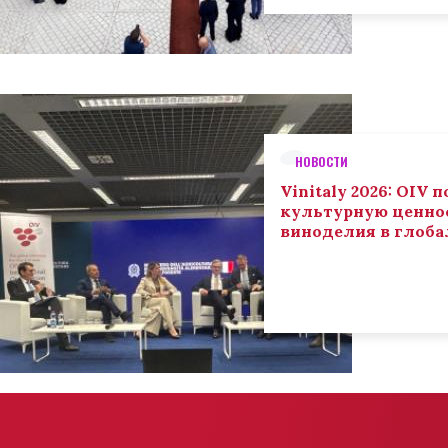
НОВОСТИ
Vinitaly 2026: OIV
культурную ценнос
виноделия в глоба