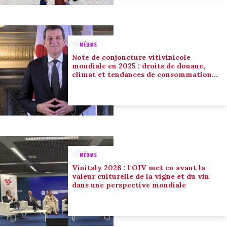
MÉDIAS
Note de conjoncture vitivinicole
mondiale en 2025 : droits de douane,
climat et tendances de consommation
conduisent l’adaptation du secteur
MÉDIAS
Vinitaly 2026 : l'OIV met en avant la
valeur culturelle de la vigne et du vin
dans une perspective mondiale