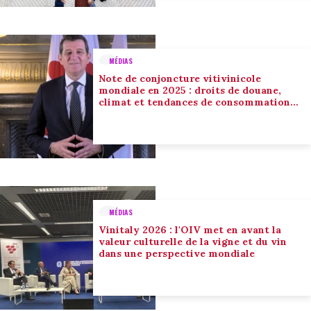
MÉDIAS
Note de conjoncture vitivinicole
mondiale en 2025 : droits de douane,
climat et tendances de consommation
conduisent l’adaptation du secteur
MÉDIAS
Vinitaly 2026 : l'OIV met en avant la
valeur culturelle de la vigne et du vin
dans une perspective mondiale