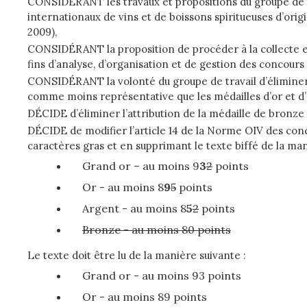
CONSIDÉRANT les travaux et propositions du groupe de tr
internationaux de vins et de boissons spiritueuses d’or
2009),
CONSIDÉRANT la proposition de procéder à la collecte et 
fins d’analyse, d’organisation et de gestion des concou
CONSIDÉRANT la volonté du groupe de travail d’éliminer 
comme moins représentative que les médailles d’or et d’a
DÉCIDE d’éliminer l’attribution de la médaille de bronze 
DÉCIDE de modifier l’article 14 de la Norme OIV des conco
caractères gras et en supprimant le texte biffé de la man
Grand or – au moins 9
3
2
points
Or - au moins 8
9
5
points
Argent - au moins 8
5
2
points
Bronze - au moins 80 points
Le texte doit être lu de la manière suivante :
Grand or - au moins 93 points
Or - au moins 89 points