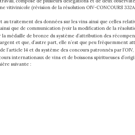
avail, composé de plusieurs délégations et de deux observateu
igine vitivinicole (révision de la résolution OIV-CONCOURS 3
au traitement des données sur les vins ainsi que celles relati
rs ainsi que de communication (voir la modification de la rés
la médaille de bronze du système d’attribution des récompenses
rgent et que, d’autre part, elle n’est que peu fréquemment att
de l’article 14 et du système des concours patronnés par l’OIV,
urs internationaux de vins et de boissons spiritueuses d’origin
ière suivante :