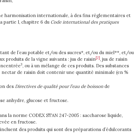
aisin,
ne harmonisation internationale, à des fins réglementaires et
 partie I, chapitre 6 du
Code international des pratiques
tant de l’eau potable et/ou des sucres*, et/ou du miel**, et/ou
[2]
x produits de la vigne suivants : jus de raisin
, jus de raisin
3
concentrée
, ou à un mélange de ces produits. Des substances
 nectar de raisin doit contenir une quantité minimale (en %
tion des
Directives de qualité pour l’eau de boisson
de
e anhydre, glucose et fructose.
 dans la norme CODEX STAN 247-2005 : saccharose liquide,
levée en fructose.
incluent des produits qui sont des préparations d’édulcorants