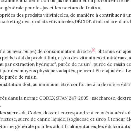
amment la définition du jus de raisin et du jus concentré de r
rale pour les jus et les nectars de fruits »,
priées des produits vitivinicoles, de manière à contribuer à u
arketing des produits vitivinicoles,DÉCIDE d’introduire dans la
[1]
ifié ou avec pulpe) de consommation directe
, obtenue en ajou
poids total du produit fini), et/ou des vitamines et minéraux, au
3
3
enu par extraction hydrique
, purée de raisin
, purée de raisin 
et par des moyens physiques adaptés, peuvent être ajoutées. Le
de purée de raisin.
econstitution doit, au minimum, être conforme à la dernière édi
érés dans la norme CODEX STAN 247-2005 : saccharose, dextros
.
ur les sucres du Codex, doivent correspondre à ceux énumérés
 fructose, sucre de canne liquide, isoglucose et sirop à teneur é
rme générale pour les additifs alimentaires, les édulcorants 