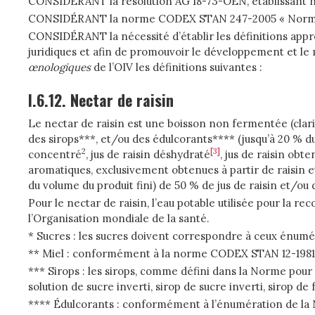
CONSIDÉRANT la résolution AG 18-73-OEN, établissant not
CONSIDÉRANT la norme CODEX STAN 247-2005 « Norme géné
CONSIDÉRANT la nécessité d’établir les définitions appro
juridiques et afin de promouvoir le développement et le m
œnologiques
de l’OIV les définitions suivantes :
I.6.12. Nectar de raisin
Le nectar de raisin est une boisson non fermentée (clar
des sirops***, et/ou des édulcorants**** (jusqu’à 20 % du 
2
[3]
concentré
, jus de raisin déshydraté
, jus de raisin obt
aromatiques, exclusivement obtenues à partir de raisin 
du volume du produit fini) de 50 % de jus de raisin et/ou 
Pour le nectar de raisin, l’eau potable utilisée pour la r
l’Organisation mondiale de la santé.
* Sucres : les sucres doivent correspondre à ceux énum
** Miel : conformément à la norme CODEX STAN 12-1981
*** Sirops : les sirops, comme défini dans la Norme po
solution de sucre inverti, sirop de sucre inverti, sirop de
**** Édulcorants : conformément à l’énumération de la No