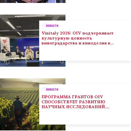
НОВОСТИ
Vinitaly 2026: OIV подчеркивает
культурную ценность
виноградарства и виноделия в
глобальном контексте
НОВОСТИ
ПРОГРАММА ГРАНТОВ OIV
СПОСОБСТВУЕТ РАЗВИТИЮ
НАУЧНЫХ ИССЛЕДОВАНИЙ,
НАПРАВЛЕННЫХ НА РЕШЕНИЕ
ОСНОВНЫХ ПРОБЛЕМ, СОСТОЯЩИХ
ПЕРЕД СЕКТОРОМ