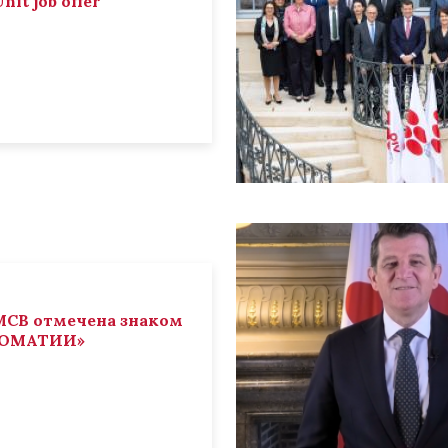
nit job offer
СВ отмечена знаком
ЛОМАТИИ»