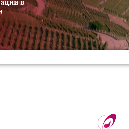
мации в
и