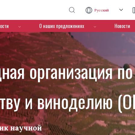
Перейти к основному содержанию
Русский
ости
О наших предложениях
Новости
ная организация по
тву и виноделию (O
ик научной