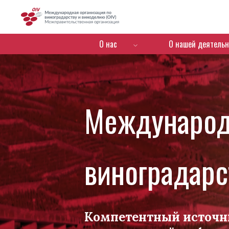
OIV
Menú de navegación
О нас
О нашей деятельн
Международ
виноградарс
Компетентный источн