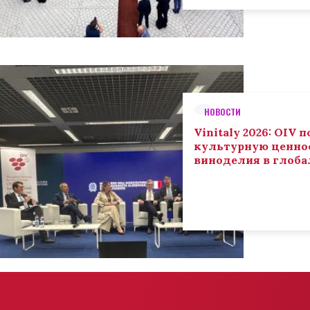
НОВОСТИ
Vinitaly 2026: OIV
культурную ценнос
виноделия в глоба