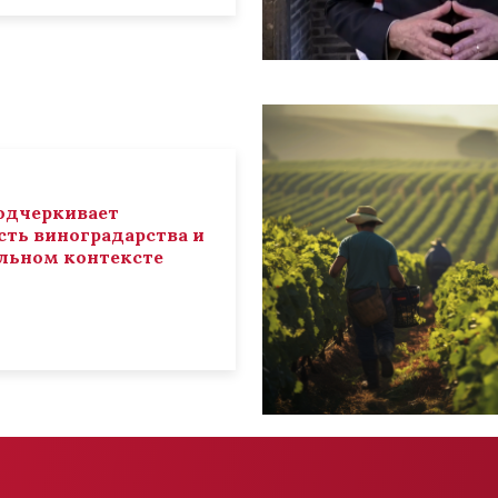
 подчеркивает
ть виноградарства и
льном контексте