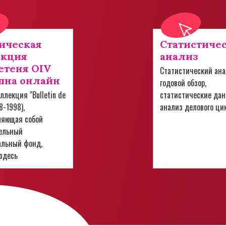
ическая
Статистиче
екция
анализ
теня OIV
Статистический ана
пна онлайн
годовой обзор,
ллекция "Bulletin de
статистические дан
28-1998),
анализ делового ци
ляющая собой
ельный
альный фонд,
здесь