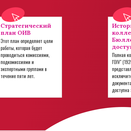
Стратегический
Истор
план ОИВ
колл
Бюлле
Этот план определяет цели
досту
работы, которая будет
проводиться комиссиями,
Полная ко
подкомиссиями и
l'OIV" (19
экспертными группами в
представ
течение пяти лет.
исключит
документ
доступна 