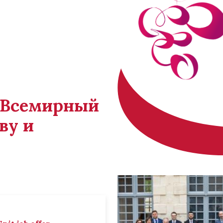
й Всемирный
ву и