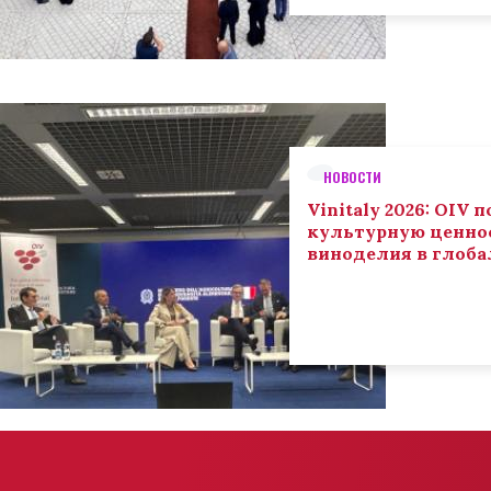
НОВОСТИ
Vinitaly 2026: OIV
культурную ценнос
виноделия в глоба