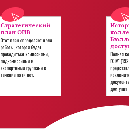
Стратегический
Истор
план ОИВ
колл
Бюлле
Этот план определяет цели
досту
работы, которая будет
проводиться комиссиями,
Полная ко
подкомиссиями и
l'OIV" (19
экспертными группами в
представ
течение пяти лет.
исключит
документ
доступна 