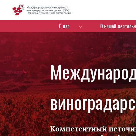
OIV
Menú de navegación
О нас
О нашей деятельн
Международ
виноградарс
Компетентный источн