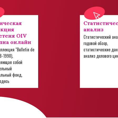
ическая
Статистиче
екция
анализ
теня OIV
Статистический ана
пна онлайн
годовой обзор,
ллекция "Bulletin de
статистические дан
28-1998),
анализ делового ци
ляющая собой
ельный
альный фонд,
здесь