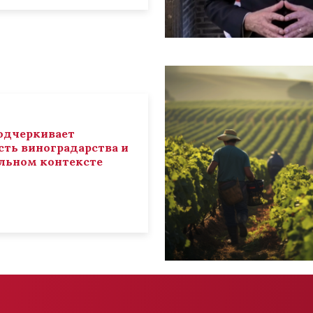
 подчеркивает
ть виноградарства и
льном контексте