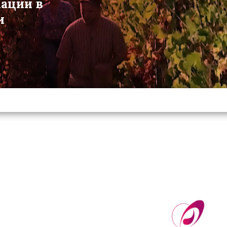
мации в
и