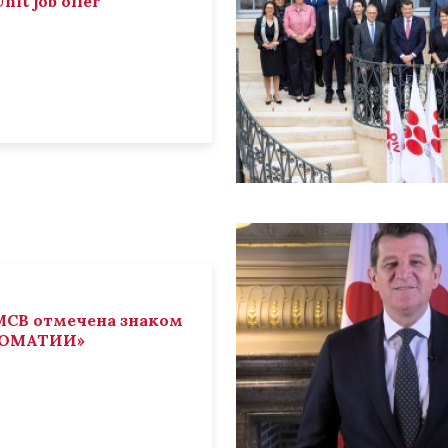
nit job offer
СВ отмечена знаком
ЛОМАТИИ»