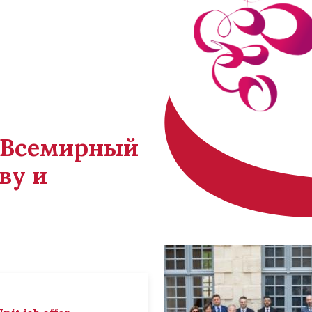
й Всемирный
ву и