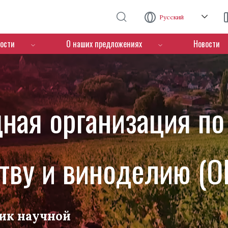
Перейти к основному содержанию
Русский
ости
О наших предложениях
Новости
ная организация по
тву и виноделию (O
ик научной