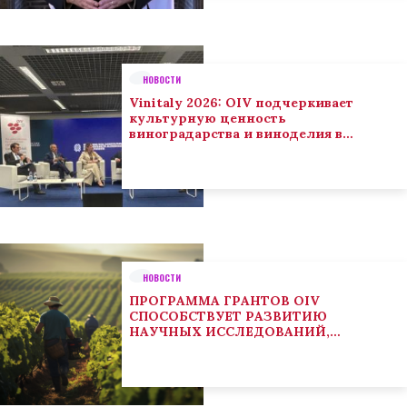
НОВОСТИ
Vinitaly 2026: OIV подчеркивает
культурную ценность
виноградарства и виноделия в
глобальном контексте
НОВОСТИ
ПРОГРАММА ГРАНТОВ OIV
СПОСОБСТВУЕТ РАЗВИТИЮ
НАУЧНЫХ ИССЛЕДОВАНИЙ,
НАПРАВЛЕННЫХ НА РЕШЕНИЕ
ОСНОВНЫХ ПРОБЛЕМ, СОСТОЯЩИХ
ПЕРЕД СЕКТОРОМ