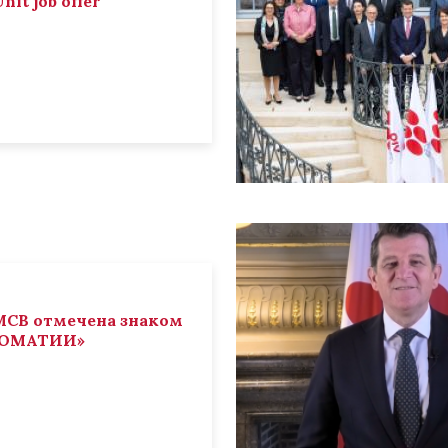
nit job offer
СВ отмечена знаком
ЛОМАТИИ»