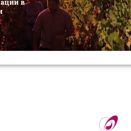
мации в
и