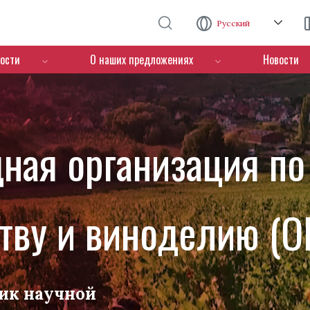
Перейти к основному содержанию
Русский
ости
О наших предложениях
Новости
ная организация по
тву и виноделию (O
ик научной