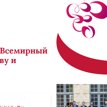
й Всемирный
ву и