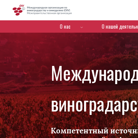
OIV
Menú de navegación
О нас
О нашей деятельн
Международ
виноградарс
Компетентный источн