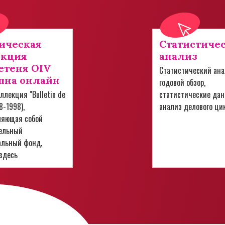
ическая
Статистиче
екция
анализ
теня OIV
Статистический ана
пна онлайн
годовой обзор,
ллекция "Bulletin de
статистические дан
28-1998),
анализ делового ци
ляющая собой
ельный
альный фонд,
здесь