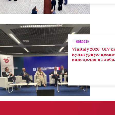
НОВОСТИ
Vinitaly 2026: OIV
культурную ценнос
виноделия в глоба