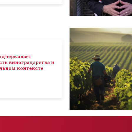
 подчеркивает
ть виноградарства и
льном контексте