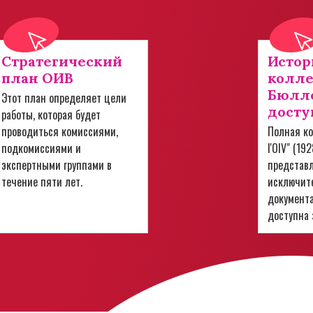
Стратегический
Истор
план ОИВ
колл
Бюлле
Этот план определяет цели
досту
работы, которая будет
проводиться комиссиями,
Полная ко
подкомиссиями и
l'OIV" (19
экспертными группами в
представ
течение пяти лет.
исключит
документ
доступна 