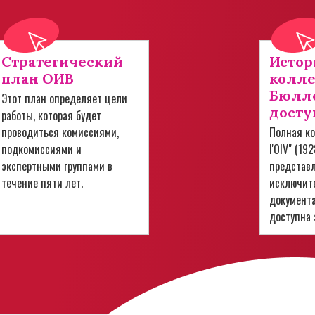
Стратегический
Истор
план ОИВ
колл
Бюлле
Этот план определяет цели
досту
работы, которая будет
проводиться комиссиями,
Полная ко
подкомиссиями и
l'OIV" (19
экспертными группами в
представ
течение пяти лет.
исключит
документ
доступна 