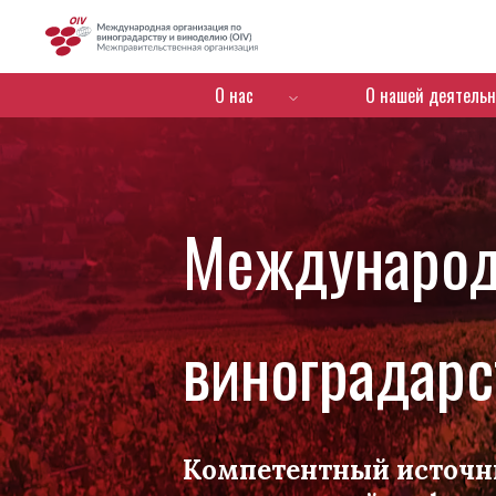
OIV
Menú de navegación
О нас
О нашей деятельн
Международ
виноградарс
Компетентный источн