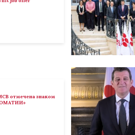
nit job offer
СВ отмечена знаком
ЛОМАТИИ»