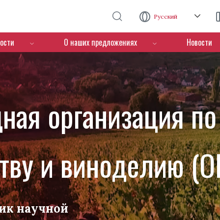
Перейти к основному содержанию
Русский
ости
О наших предложениях
Новости
ная организация по
тву и виноделию (O
ик научной