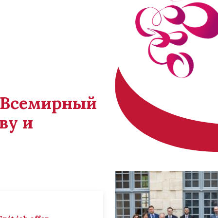
й Всемирный
ву и