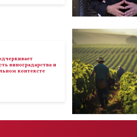
 подчеркивает
ть виноградарства и
льном контексте