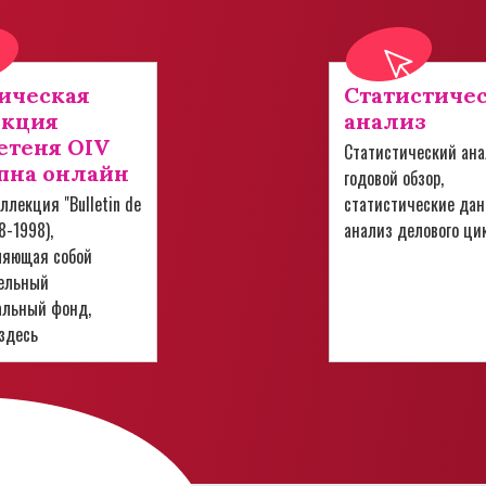
ическая
Статистиче
екция
анализ
теня OIV
Статистический ана
пна онлайн
годовой обзор,
ллекция "Bulletin de
статистические дан
28-1998),
анализ делового ци
ляющая собой
ельный
альный фонд,
здесь