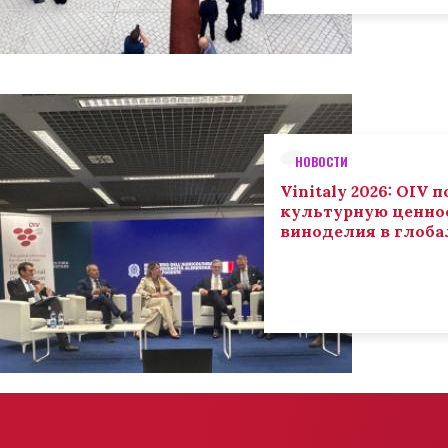
НОВОСТИ
Vinitaly 2026: OIV
культурную ценнос
виноделия в глоба