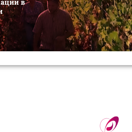
мации в
и