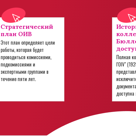
Стратегический
Истор
план ОИВ
колл
Бюлле
Этот план определяет цели
досту
работы, которая будет
проводиться комиссиями,
Полная ко
подкомиссиями и
l'OIV" (19
экспертными группами в
представ
течение пяти лет.
исключит
документ
доступна 