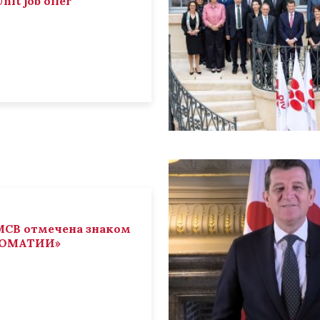
nit job offer
СВ отмечена знаком
ЛОМАТИИ»