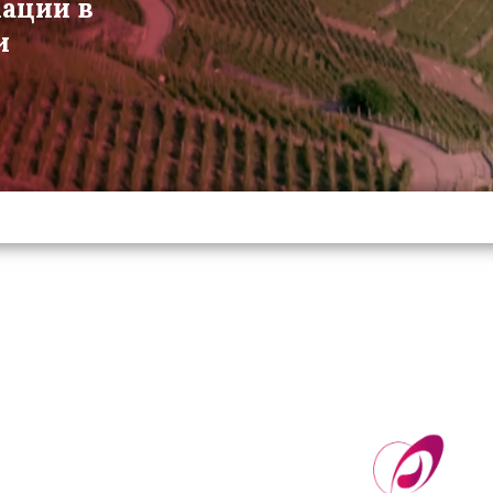
мации в
и