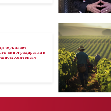
 подчеркивает
ть виноградарства и
льном контексте