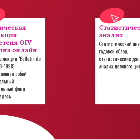
ическая
Статистиче
екция
анализ
теня OIV
Статистический ана
пна онлайн
годовой обзор,
ллекция "Bulletin de
статистические дан
28-1998),
анализ делового ци
ляющая собой
ельный
альный фонд,
здесь