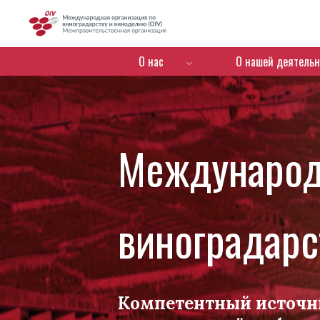
OIV
Menú de navegación
О нас
О нашей деятельн
Международ
виноградарс
Компетентный источн