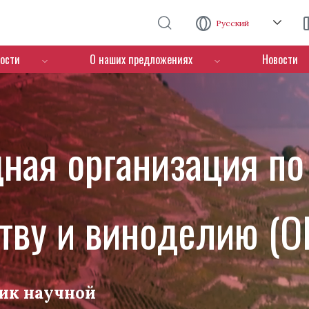
Перейти к основному содержанию
Русский
ости
О наших предложениях
Новости
ная организация по
тву и виноделию (O
ик научной