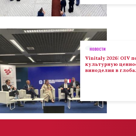
НОВОСТИ
Vinitaly 2026: OIV
культурную ценнос
виноделия в глоба