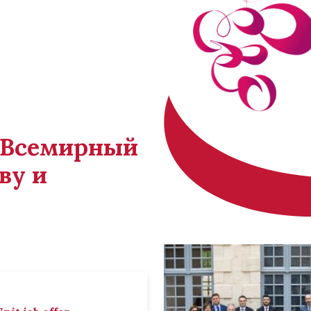
й Всемирный
ву и