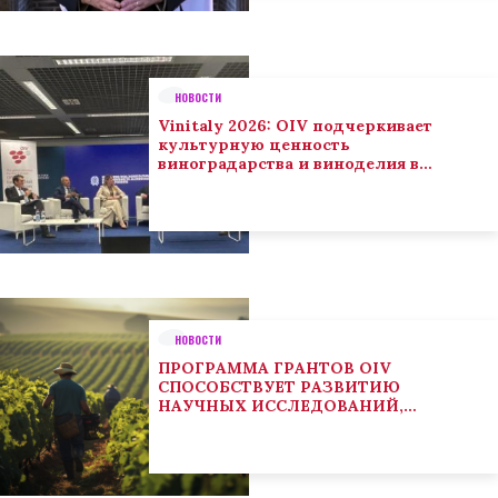
НОВОСТИ
Vinitaly 2026: OIV подчеркивает
культурную ценность
виноградарства и виноделия в
глобальном контексте
НОВОСТИ
ПРОГРАММА ГРАНТОВ OIV
СПОСОБСТВУЕТ РАЗВИТИЮ
НАУЧНЫХ ИССЛЕДОВАНИЙ,
НАПРАВЛЕННЫХ НА РЕШЕНИЕ
ОСНОВНЫХ ПРОБЛЕМ, СОСТОЯЩИХ
ПЕРЕД СЕКТОРОМ