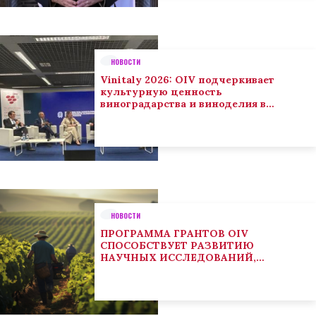
НОВОСТИ
Vinitaly 2026: OIV подчеркивает
культурную ценность
виноградарства и виноделия в
глобальном контексте
НОВОСТИ
ПРОГРАММА ГРАНТОВ OIV
СПОСОБСТВУЕТ РАЗВИТИЮ
НАУЧНЫХ ИССЛЕДОВАНИЙ,
НАПРАВЛЕННЫХ НА РЕШЕНИЕ
ОСНОВНЫХ ПРОБЛЕМ, СОСТОЯЩИХ
ПЕРЕД СЕКТОРОМ